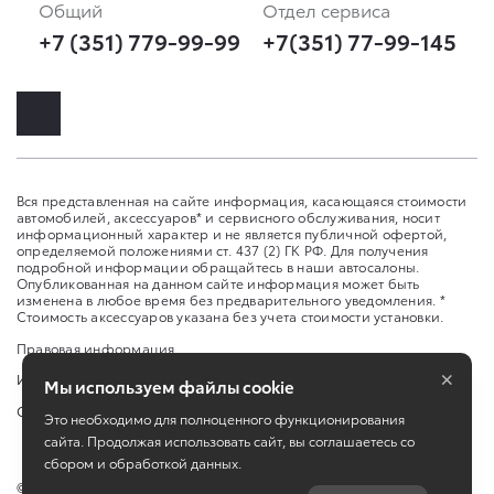
Общий
Отдел сервиса
+7 (351) 779-99-99
+7(351) 77-99-145
Вся представленная на сайте информация, касающаяся стоимости
автомобилей, аксессуаров* и сервисного обслуживания, носит
информационный характер и не является публичной офертой,
определяемой положениями ст. 437 (2) ГК РФ. Для получения
подробной информации обращайтесь в наши автосалоны.
Опубликованная на данном сайте информация может быть
изменена в любое время без предварительного уведомления. *
Стоимость аксессуаров указана без учета стоимости установки.
Правовая информация
×
Изменить настройку cookies
Мы используем файлы cookie
Сбросить cookie
Это необходимо для полноценного функционирования
сайта. Продолжая использовать сайт, вы соглашаетесь со
сбором и обработкой данных.
©
2026
ООО «Сейхо Моторс»