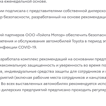
на еженедельной основе.
ии подписала с представителями собственной дилерск
ер безопасности, разработанный на основе рекомендац
й партнеров ООО «Тойота Мотор» обеспечить безопасно
ретения и обслуживания автомобилей Toyota в период 
инфекции COVID-19.
 разработала комплекс рекомендаций на основании пре
 максимальную защищенность и уверенность во время п
в, индивидуальные средства защиты для сотрудников и к
иятий (включая рабочие места сотрудников и канцтовар
Во всех выставленных автомобилях рекомендуется испо
ам дилерских предприятий предписано проходить регуля