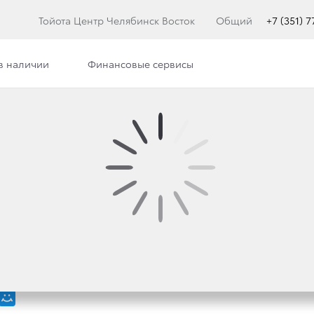
Тойота Центр Челябинск Восток
Общий
+7 (351) 
в наличии
Финансовые сервисы
илерского центра
Сотрудники
Вакансии
ТОР» И ДИЛЕРЫ ТОЙ
СОБЛЮДЕНИИ МЕР БЕ
НТРАХ