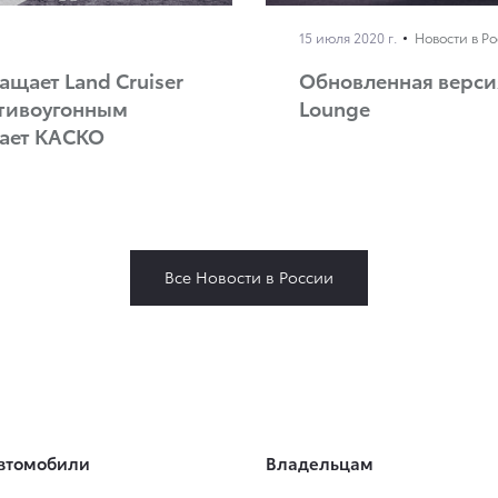
15 июля 2020 г.
Новости в Р
ащает Land Cruiser
Обновленная версия 
ротивоугонным
Lounge
гает КАСКО
Все Новости в России
втомобили
Владельцам