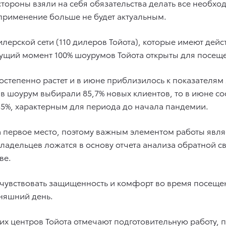
ороны взяли на себя обязательства делать все необхо
применение больше не будет актуальным.
лерской сети (110 дилеров Тойота), которые имеют дей
кущий момент 100% шоурумов Тойота открыты для посещ
остепенно растет и в июне приблизилось к показателям 
к в шоурум выбирали 85,7% новых клиентов, то в июне 
35%, характерным для периода до начала пандемии.
а первое место, поэтому важным элементом работы явля
ладельцев ложатся в основу отчета анализа обратной св
ве.
 чувствовать защищенность и комфорт во время посеще
дняшний день.
их центров Тойота отмечают подготовительную работу, 