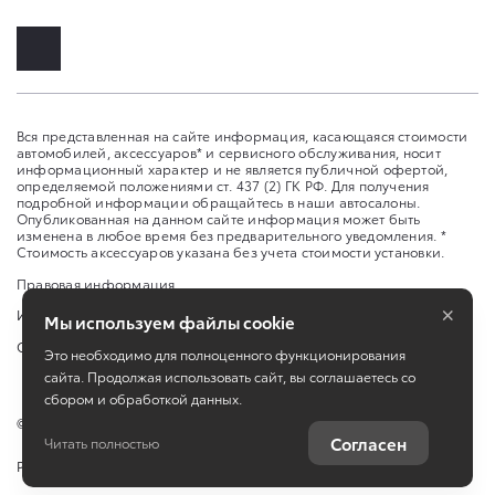
Вся представленная на сайте информация, касающаяся стоимости
автомобилей, аксессуаров* и сервисного обслуживания, носит
информационный характер и не является публичной офертой,
определяемой положениями ст. 437 (2) ГК РФ. Для получения
подробной информации обращайтесь в наши автосалоны.
Опубликованная на данном сайте информация может быть
изменена в любое время без предварительного уведомления. *
Стоимость аксессуаров указана без учета стоимости установки.
Правовая информация
×
Изменить настройку cookies
Мы используем файлы cookie
Сбросить cookie
Это необходимо для полноценного функционирования
сайта. Продолжая использовать сайт, вы соглашаетесь со
сбором и обработкой данных.
©
2026
ООО «Сейхо Моторс»
Согласен
Читать полностью
Работает на технологиях
TradeDealer