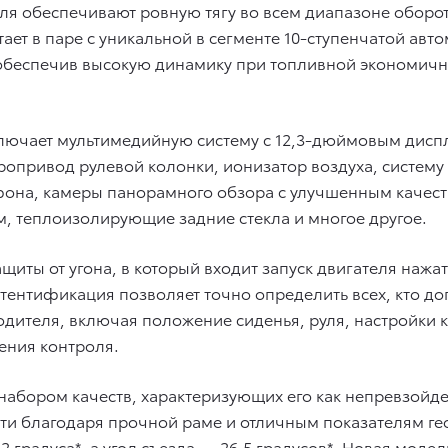
теля обеспечивают ровную тягу во всем диапазоне оборот
тает в паре с уникальной в сегменте 10-ступенчатой авт
еспечив высокую динамику при топливной экономичност
включает мультимедийную систему с 12,3-дюймовым дисп
ропривод рулевой колонки, ионизатор воздуха, систему
фона, камеры панорамного обзора c улучшенным качес
, теплоизолирующие задние стекла и многое другое.
иты от угона, в который входит запуск двигателя нажа
утентификация позволяет точно определить всех, кто д
водителя, включая положение сиденья, руля, настройки 
ения контроля.
м набором качеств, характеризующих его как непревзой
и благодаря прочной раме и отличным показателям ге
32 градуса*, а угол съезда — 26,5 градусов*. Новая м