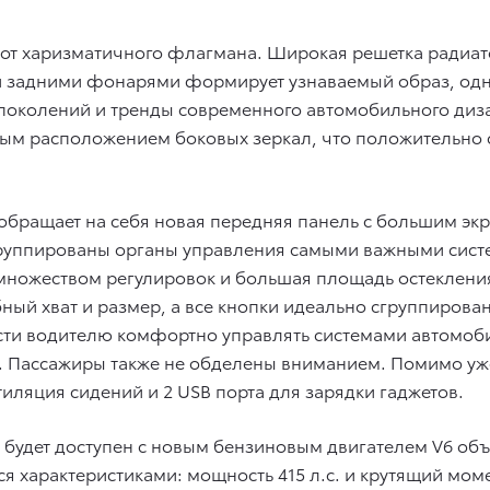
 от харизматичного флагмана. Широкая решетка радиат
задними фонарями формирует узнаваемый образ, одно
околений и тренды современного автомобильного дизайн
ым расположением боковых зеркал, что положительно 
обращает на себя новая передняя панель с большим эк
сгруппированы органы управления самыми важными сис
 множеством регулировок и большая площадь остеклени
ный хват и размер, а все кнопки идеально сгруппирова
ти водителю комфортно управлять системами автомобил
. Пассажиры также не обделены вниманием. Помимо уж
иляция сидений и 2 USB порта для зарядки гаджетов.
ь будет доступен с новым бензиновым двигателем V6 о
 характеристиками: мощность 415 л.с. и крутящий мом