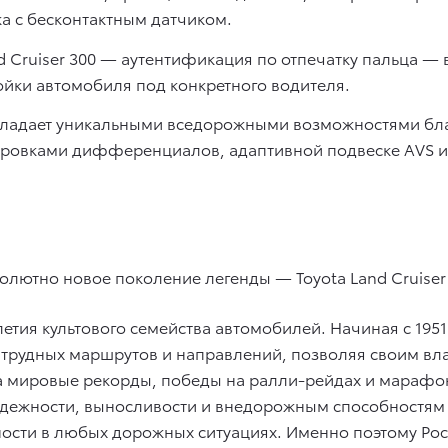
а с бесконтактным датчиком.
d Cruiser 300 — аутентификация по отпечатку пальца —
ройки автомобиля под конкретного водителя.
ладает уникальными вседорожными возможностями бла
ировками дифференциалов, адаптивной подвеске AVS 
олютно новое поколение легенды — Toyota Land Cruiser 
етия культового семейства автомобилей. Начиная с 1951
трудных маршрутов и направлений, позволяя своим вла
тва мировые рекорды, победы на ралли-рейдах и мараф
надежности, выносливости и внедорожным способностям 
сти в любых дорожных ситуациях. Именно поэтому Рос