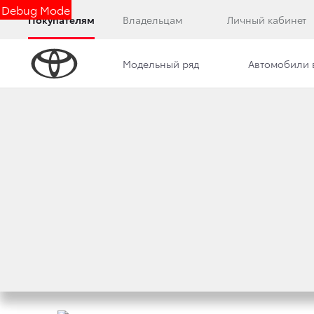
Debug Mode
Покупателям
Владельцам
Личный кабинет
Модельный ряд
Автомобили 
Дилерский центр
Новости
Преимущества д
ALL ROADS KING:
НОВОЕ ПОКОЛЕНИ
10 июня 2021 г.
Поделиться