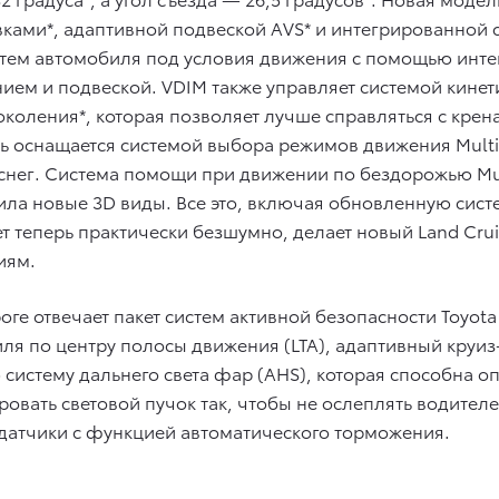
ками*, адаптивной подвеской AVS* и интегрированной 
стем автомобиля под условия движения с помощью инт
ием и подвеской. VDIM также управляет системой кине
коления*, которая позволяет лучше справляться с крен
ь оснащается системой выбора режимов движения Multi-
нег. Система помощи при движении по бездорожью Mult
ла новые 3D виды. Все это, включая обновленную сист
ет теперь практически безшумно, делает новый Land Cru
иям.
оге отвечает пакет систем активной безопасности Toyota
ля по центру полосы движения (LTA), адаптивный круи
 систему дальнего света фар (AHS), которая способна 
овать световой пучок так, чтобы не ослеплять водител
 датчики с функцией автоматического торможения.