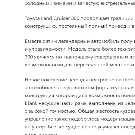
холодными зимами и зачастую экстремальным
Toyota Land Cruiser 300 продолжает традици
конструкцию, постоянный полный привод и
Вместе с этим легендарный автомобиль полу
и управляемости. Модель стала более техноло
300 является по-настоящему совершенным в
возможностями для пересеченной местности
Новое поколение легенды построено на глоба
автомобиля: от ездового комфорта и управл
конструкция которой дала возможность понизи
Blank несущие части рамы выполнены из цел
с высокой точностью. Общая жесткость кузова
управление также подверглось модернизации
актуатор. Все это существенно улучшает пове
в мегаполисе.