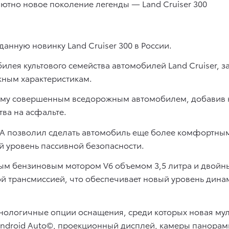
анную новинку Land Cruiser 300 в России.
билея культового семейства автомобилей Land Cruiser, 
жным характеристикам.
оящему совершенным вседорожным автомобилем, добавив
ва на асфальте.
GA позволил сделать автомобиль еще более комфортным
й уровень пассивной безопасности.
новым бензиновым мотором V6 объемом 3,5 литра и двой
той трансмиссией, что обеспечивает новый уровень дин
ологичные опции оснащения, среди которых новая муль
Android Auto©, проекционный дисплей, камеры панорам