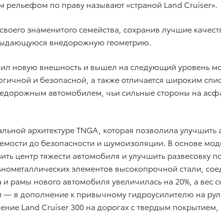
 рельефом по праву называют «страной Land Cruiser».
и своего знаменитого семейства, сохранив лучшие каче
 выдающуюся внедорожную геометрию.
чил новую внешность и вышел на следующий уровень м
гичной и безопасной, а также отличается широким спис
седорожным автомобилем, чьи сильные стороны на ас
.
льной архитектуре TNGA, которая позволила улучшить 
яемости до безопасности и шумоизоляции. В основе мо
ть центр тяжести автомобиля и улучшить развесовку по 
ьнометаллических элементов высокопрочной стали, со
 и рамы нового автомобиля увеличилась на 20%, а вес 
 — в дополнение к привычному гидроусилителю на рул
дение Land Cruiser 300 на дорогах с твердым покрытием