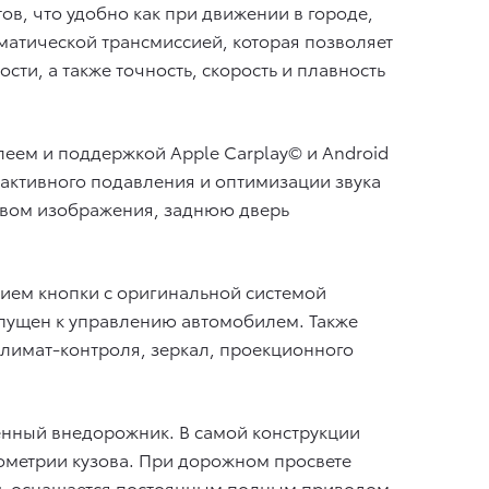
ов, что удобно как при движении в городе,
оматической трансмиссией, которая позволяет
и, а также точность, скорость и плавность
леем и поддержкой Apple Carplay© и Android
 активного подавления и оптимизации звука
твом изображения, заднюю дверь
тием кнопки с оригинальной системой
опущен к управлению автомобилем. Также
климат-контроля, зеркал, проекционного
денный внедорожник. В самой конструкции
ометрии кузова. При дорожном просвете
одель оснащается постоянным полным приводом