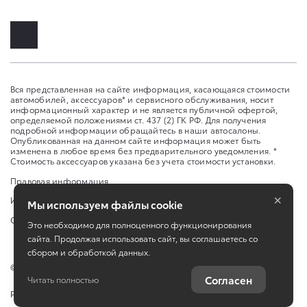
Вся представленная на сайте информация, касающаяся стоимости
автомобилей, аксессуаров* и сервисного обслуживания, носит
информационный характер и не является публичной офертой,
определяемой положениями ст. 437 (2) ГК РФ. Для получения
подробной информации обращайтесь в наши автосалоны.
Опубликованная на данном сайте информация может быть
изменена в любое время без предварительного уведомления. *
Стоимость аксессуаров указана без учета стоимости установки.
Правовая информация
×
Изменить настройку cookies
Мы используем файлы cookie
Сбросить cookie
Это необходимо для полноценного функционирования
сайта. Продолжая использовать сайт, вы соглашаетесь со
сбором и обработкой данных.
©
2026
ООО «Сейхо Моторс»
Согласен
Читать полностью
Работает на технологиях
TradeDealer