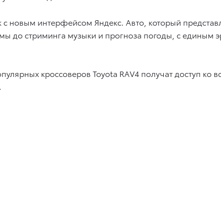
ок с новым интерфейсом Яндекс. Авто, который представ
темы до стриминга музыки и прогноза погоды, с един
популярных кроссоверов Toyota RAV4 получат доступ к
.