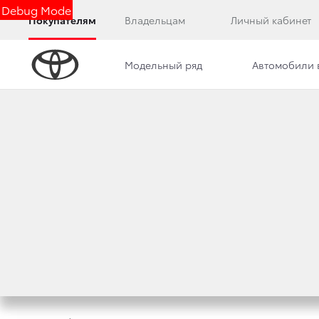
Debug Mode
Покупателям
Владельцам
Личный кабинет
Модельный ряд
Автомобили 
Дилерский центр
Новости
Преимущества д
TOYOTA CAMRY И 
УЖЕ В ОКТЯБРЕ
5 октября 2017 г.
Поделиться