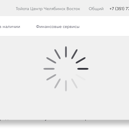
Тойота Центр Челябинск Восток
Общий
+7 (351) 
в наличии
Финансовые сервисы
илерского центра
Сотрудники
Вакансии
КО РАБОТОЙ!
должает активно участвовать в спортивной жизни Чел