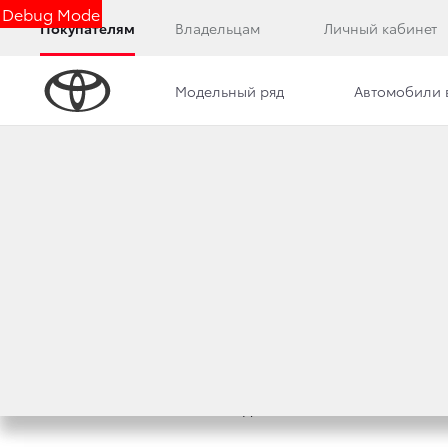
Debug Mode
Покупателям
Владельцам
Личный кабинет
Модельный ряд
Автомобили 
Дилерский центр
Новости
Преимущества д
СИЛЬНЫ НЕ ТОЛЬ
12 сентября 2011 г.
Поделиться
Автомобильный холдинг «СЕЙХО-МОТОРС» про