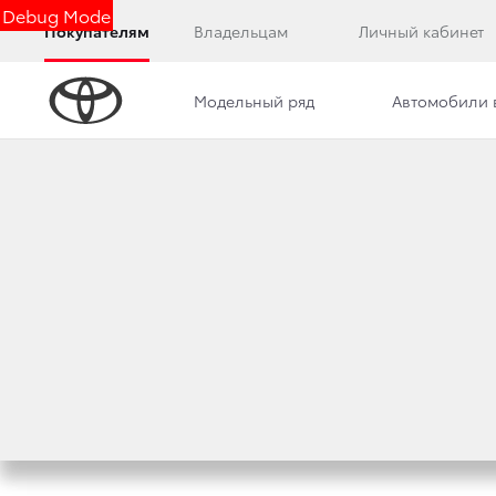
Debug Mode
Покупателям
Владельцам
Личный кабинет
Модельный ряд
Автомобили 
Дилерский центр
Новости
Преимущества д
РЕЖИМ РАБОТЫ В
2 ноября 2016 г.
Поделиться
Уважаемые клиенты!