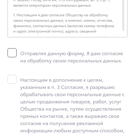
является оператором персональных данных.
1. Настоящим я даю согласие Обществу на обработку
своих персональных данных, а именно: имени, отчества,
фамилии, контактных данных (включая номер телефона
и адрес электронной почты), адреса, сведений
о впечатлениях, интересах, предпочтениях к автомобилю(-
ям) и товарам/услугам, IP-адреса, сведений об устройстве,
операционной системы устройства и модели мобильного
Отправляя данную форму, Я даю согласие
телефона посетителя сайта, уникального идентификатора
посетителя сайта, предпочтительного времени и способа
на обработку своих персональных данных.
для контакта, истории контактов.
2. Под обработкой персональных данных понимаются
следующие действия: сбор, запись, систематизация,
Настоящим в дополнение к целям,
накопление, хранение, уточнение (обновление,
указанным в п. 3 Согласия, я разрешаю
изменение), извлечение, использование, передача
обрабатывать свои персональные данные с
(предоставление, доступ), блокирование, удаление,
уничтожение персональных данных. Общество
целью продвижения товаров, работ, услуг
обрабатывает персональные данные с использованием
Общества на рынке, путем осуществления
средств автоматизации.
прямых контактов, а также выражаю свое
3. Целью обработки персональных данных является
согласие на получение рекламной
осуществление взаимодействия Общества с посетителями
информации любым доступным способом,
и пользователями сайта.