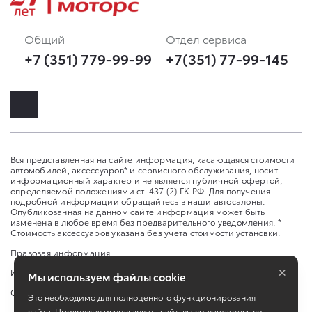
Общий
Отдел сервиса
+7 (351) 779-99-99
+7(351) 77-99-145
Вся представленная на сайте информация, касающаяся стоимости
автомобилей, аксессуаров* и сервисного обслуживания, носит
информационный характер и не является публичной офертой,
определяемой положениями ст. 437 (2) ГК РФ. Для получения
подробной информации обращайтесь в наши автосалоны.
Опубликованная на данном сайте информация может быть
изменена в любое время без предварительного уведомления. *
Стоимость аксессуаров указана без учета стоимости установки.
Правовая информация
×
Изменить настройку cookies
Мы используем файлы cookie
Сбросить cookie
Это необходимо для полноценного функционирования
сайта. Продолжая использовать сайт, вы соглашаетесь со