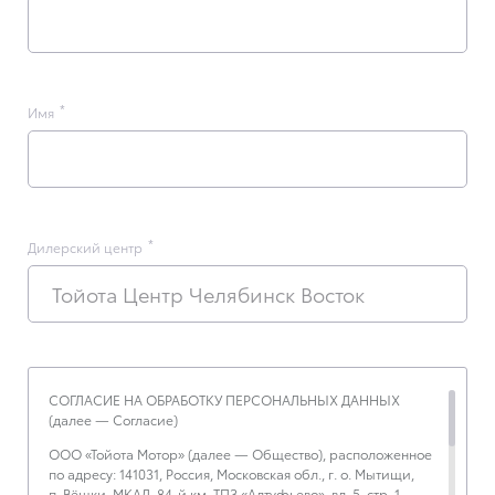
Имя
Дилерский центр
Тойота Центр Челябинск Восток
СОГЛАСИЕ НА ОБРАБОТКУ ПЕРСОНАЛЬНЫХ ДАННЫХ
(далее — Согласие)
ООО «Тойота Мотор» (далее — Общество), расположенное
по адресу: 141031, Россия, Московская обл., г. о. Мытищи,
п. Вёшки, МКАД, 84-й км, ТПЗ «Алтуфьево», вл. 5, стр. 1,