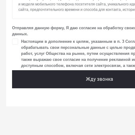
и модели мобильного телефона посетителя сайта, уникального и
сайта, предпочтительного времени и способа для контакта, истори
2. Под обработкой персональных данных понимаются следующие де
систематизация, накопление, хранение, уточнение (обновление, и
Отправляя данную форму, Я даю согласие на обработку свои
использование, передача (предоставление, доступ), блокирование
данных.
персональных данных. Общество обрабатывает персональные да
средств автоматизации.
Настоящим в дополнение к целям, указанным в п. 3 Согл
обрабатывать свои персональные данные с целью продв
3. Целью обработки персональных данных является осуществлен
работ, услуг Общества на рынке, путем осуществления п
Общества с посетителями и пользователями сайта.
также выражаю свое согласие на получение рекламной
4. Я даю согласие на передачу моих персональных данных третьи
доступным способом, включая сети электросвязи, а также
размещен на сайте в разделе «Юридическая информация».
Жду звонка
5. Данное Согласие действует до момента достижения цели обраб
в настоящем Согласии. Я осведомлен, что Общество будет обраба
в случае, если это необходимо для определенной цели, и может з
срок действия своего согласия на обработку по истечении 10 лет с
что оно соответствует моим намерениям.
6. Согласие может быть отозвано путем направления письменног
заказным почтовым отправлением с описью вложения по адресу: 1
г.о. Мытищи, п. Вешки, тер. тпз Алтуфьево, пр-д Автомобильный, стр