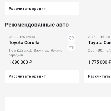
Рассчитать кредит
Получить предложение
Рекомендованные авто
2018
·
126 720 км
2017
·
319 000 
Toyota Corolla
Toyota Ca
1.6 л (122 л.с.), Вариатор, бензин,
2.5 л (181 л.с
передний
1 890 000 ₽
1 775 000 
Рассчитать кредит
Рассчитать
Получить предложение
Получ