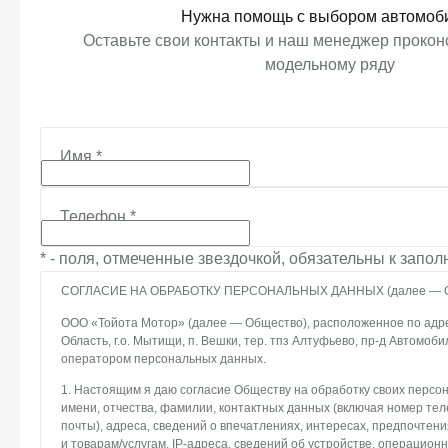
Нужна помощь с выбором автомоб
Оставьте свои контакты и наш менеджер проконс
модельному ряду
Имя
*
Телефон
*
* - поля, отмеченные звездочкой, обязательны к запо
СОГЛАСИЕ НА ОБРАБОТКУ ПЕРСОНАЛЬНЫХ ДАННЫХ (далее — С
ООО «Тойота Мотор» (далее — Общество), расположенное по адре
Область, г.о. Мытищи, п. Вешки, тер. тпз Алтуфьево, пр-д Автомоби
оператором персональных данных.
1. Настоящим я даю согласие Обществу на обработку своих персо
имени, отчества, фамилии, контактных данных (включая номер те
почты), адреса, сведений о впечатлениях, интересах, предпочтени
и товарам/услугам, IP-адреса, сведений об устройстве, операцион