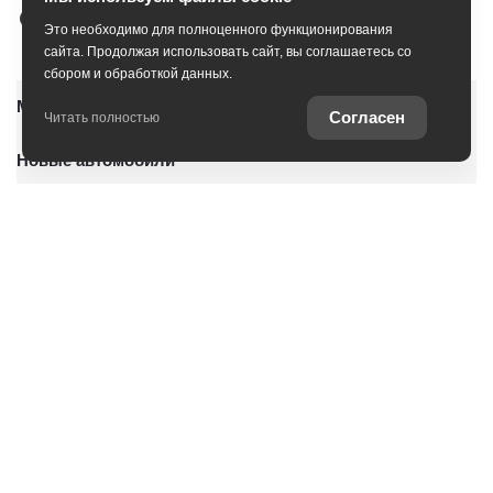
Это необходимо для полноценного функционирования
сайта. Продолжая использовать сайт, вы соглашаетесь со
сбором и обработкой данных.
Модельный ряд
Согласен
Читать полностью
Новые автомобили
Автомобили с пробегом
Условия покупки
Владельцам
О дилерском центре
Специальные предложения
Оцените ваш автомобиль