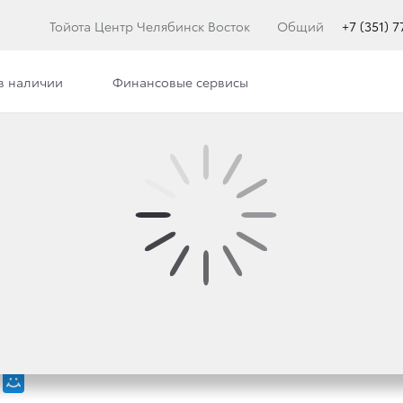
Тойота Центр Челябинск Восток
Общий
+7 (351) 
в наличии
Финансовые сервисы
илерского центра
Сотрудники
Вакансии
 И TOYOTA AURIS ВК
НУЮ ПРОГРАММУ ЛЬГ
НИЯ