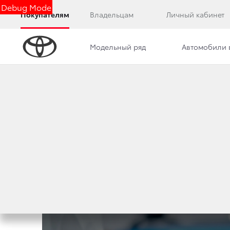
Debug Mode
Покупателям
Владельцам
Личный кабинет
Модельный ряд
Автомобили 
Дилерский центр
Новости
Преимущества д
НОВЫЙ САЙТ ДЛЯ
17 ноября 2022 г.
Поделиться